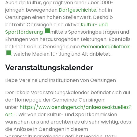
Auch die Kultur, geprägt von einer über 1000-
jährigen bewegenden
Dorfgeschichte
, hat in
Oensingen einen hohen Stellenwert. Deshalb
betreibt Oensingen eine aktive
Kultur- und
Externer Link wird in einem neuen Fens
Sportförderung
mittels Sponsoringbeiträgen und
Ehrungen von herausragenden Leistungen. Ebenfalls
Ext
befindet sich in Oensingen eine
Gemeindebibliothek
, welche Medien für Jung und Alt anbietet.
Veranstaltungskalender
Liebe Vereine und Institutionen von Oensingen
Der lokale Veranstaltungskalender befindet sich auf
der Homepage der Gemeinde Oensingen
unter
https://www.oensingen.ch/anlaesseaktuelles?
ort=
. Wir von der Kultur- und Sportkommission
wünschen uns und erachten es als sehr wichtig, dass
die Anlässe in Oensingen in diesem
Veranstaltungskalender geführt werden. Dazu