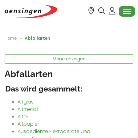
Oensingen
zur Startseite
Direkt zur Hauptnavigation
Direkt zum Inhalt
Direkt zur Suche
Direkt zum Stichwortverzeichnis
(ausgewählt)
Home
Abfallarten
Menü anzeigen
Abfallarten
Das wird gesammelt:
Altglas
Altmetall
Altöl
Altpapier
Ausgediente Elektogeräte und