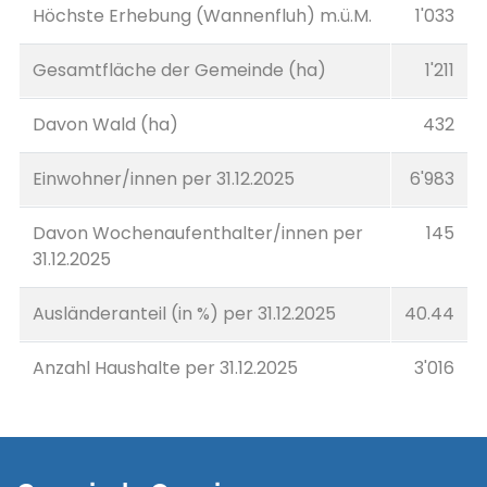
Höchste Erhebung (Wannenfluh) m.ü.M.
1'033
Gesamtfläche der Gemeinde (ha)
1'211
Davon Wald (ha)
432
Einwohner/innen per 31.12.2025
6'983
Davon Wochenaufenthalter/innen per
145
31.12.2025
Ausländeranteil (in %) per 31.12.2025
40.44
Anzahl Haushalte per 31.12.2025
3'016