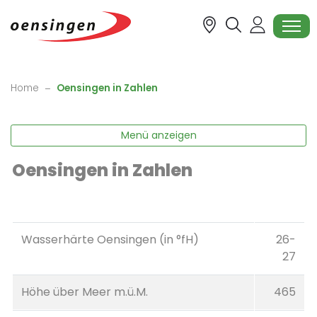
Oensingen
zur Startseite
Direkt zur Hauptnavigation
Direkt zum Inhalt
Direkt zur Suche
Direkt zum Stichwortverzeichnis
(ausgewählt)
Home
Oensingen in Zahlen
Menü anzeigen
Oensingen in Zahlen
Wasserhärte Oensingen (in °fH)
26-
27
Höhe über Meer m.ü.M.
465